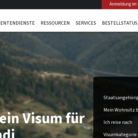
Anmeldung im 
ENTENDIENSTE
RESSOURCEN
SERVICES
BESTELLSTATUS
Staatsangehöri
Mein Wohnsitz be
ein Visum für
Ich reise nach
ndi
Visumkategorie