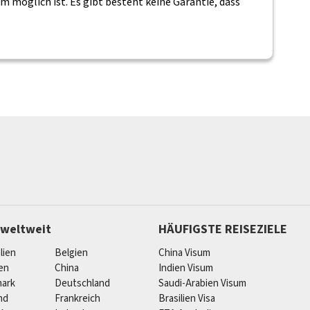
 möglich ist. Es gibt besteht keine Garantie, dass
 weltweit
HÄUFIGSTE REISEZIELE
lien
Belgien
China Visum
ien
China
Indien Visum
ark
Deutschland
Saudi-Arabien Visum
nd
Frankreich
Brasilien Visa