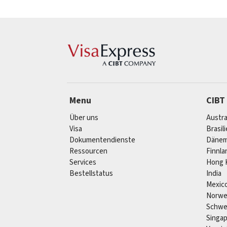
Menu
CIBT
Über uns
Austra
Visa
Brasil
Dokumentendienste
Dänem
Ressourcen
Finnla
Services
Hong 
Bestellstatus
India
Mexic
Norw
Schw
Singa