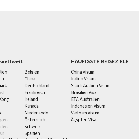
 weltweit
HÄUFIGSTE REISEZIELE
lien
Belgien
China Visum
ien
China
Indien Visum
ark
Deutschland
Saudi-Arabien Visum
nd
Frankreich
Brasilien Visa
Kong
Ireland
ETA Australien
Kanada
Indonesien Visum
o
Niederlande
Vietnam Visum
egen
Österreich
Ägypten Visa
eden
Schweiz
pur
Spanien