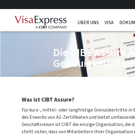
ÜBER UNS
VISA
DOKUM
Die CIBT Assure A
Genauigkeit, Com
Was ist CIBT Assure?
Für kurz-, mittel- oder langfristige Grenzübertritte i
des Erwerbs von A1-Zertifikaten und bietet umfassende
Geschäftsreisen ist CIBT die einzige Organisation, die
stellt sicher, dass von Mitarbeitern Ihrer Organisati